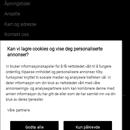
Åpningstider
Ansatte
Kart og adresse
Kontakt oss
Kan vi lagre cookies og vise deg personaliserte
VÅRE BILER
annonser?
HONGQI EHS5
HONGQI EH7
Vi bruker informasjonskapsler for å få nettstedet vårt til å fungere
HONGQI EHS7
HONGQI E-HS9
ordentlig, tilpasse innholdet og personalisere annonser, tilby
funksjoner knyttet til sosiale medier og analysere trafikken vår. Vi
deler informasjon om din bruk av nettstedet vårt med våre
annonserings- og analysepartnere som kan kombinere denne med
annen informasjon du har gitt de eller som de har samlet inn via din
bruk av deres tjenester.
Våre partnere
Nymo Bil AS
Påls vei 13 8008 BODØ
Godta alle
Kun påkrevde