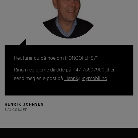
Hei, lurer du på noe om HONGQI EHS7?
Ring meg gjerne direkte på
+47 75507900
eller
send meg en e-post på
Henrik@nymobil.no
HENRIK JOHNSEN
SALGSSJEF