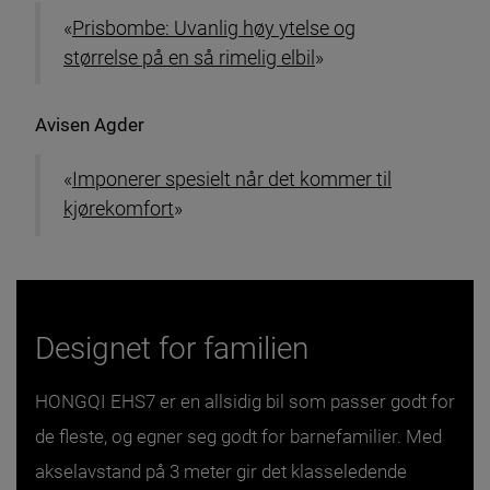
«
Prisbombe: Uvanlig høy ytelse og
størrelse på en så rimelig elbil
»
Avisen Agder
«
Imponerer spesielt når det kommer til
kjørekomfort
»
Designet for familien
HONGQI EHS7 er en allsidig bil som passer godt for
de fleste, og egner seg godt for barnefamilier. Med
akselavstand på 3 meter gir det klasseledende