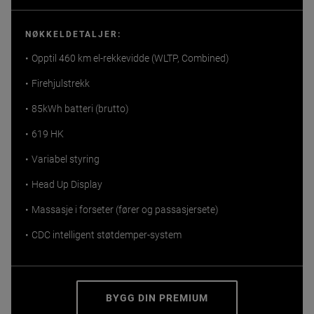
NØKKELDETALJER:
Opptil 460 km el-rekkevidde (WLTP, Combined)
Firehjulstrekk
85kWh batteri (brutto)
619 HK
Variabel styring
Head Up Display
Massasje i forseter (fører og passasjersete)
CDC intelligent støtdemper-system
BYGG DIN PREMIUM